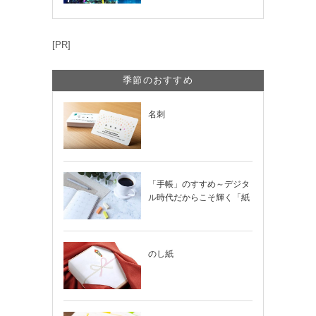
夕まつり・おう…
[PR]
季節のおすすめ
名刺
「手帳」のすすめ～デジタ
ル時代だからこそ輝く「紙
の手帳」の使い…
のし紙