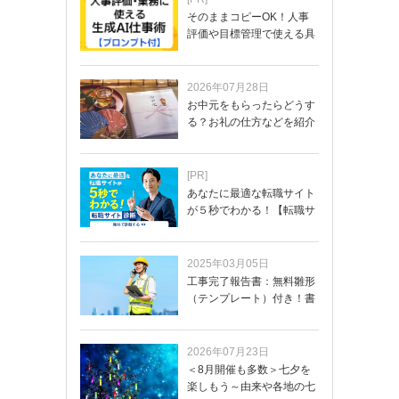
そのままコピーOK！人事
評価や目標管理で使える具
体的なプロンプ…
2026年07月28日
お中元をもらったらどうす
る？お礼の仕方などを紹介
[PR]
あなたに最適な転職サイト
が５秒でわかる！【転職サ
イトを無料診断…
2025年03月05日
工事完了報告書：無料雛形
（テンプレート）付き！書
き方や記載項目…
2026年07月23日
＜8月開催も多数＞七夕を
楽しもう～由来や各地の七