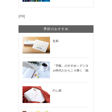
夕まつり・おう…
[PR]
季節のおすすめ
名刺
「手帳」のすすめ～デジタ
ル時代だからこそ輝く「紙
の手帳」の使い…
のし紙