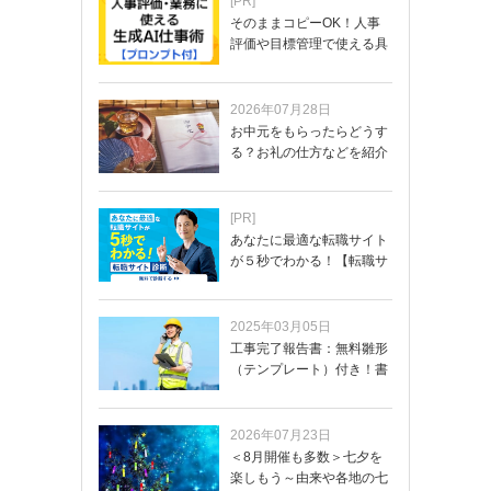
[PR]
そのままコピーOK！人事
評価や目標管理で使える具
体的なプロンプ…
2026年07月28日
お中元をもらったらどうす
る？お礼の仕方などを紹介
[PR]
あなたに最適な転職サイト
が５秒でわかる！【転職サ
イトを無料診断…
2025年03月05日
工事完了報告書：無料雛形
（テンプレート）付き！書
き方や記載項目…
2026年07月23日
＜8月開催も多数＞七夕を
楽しもう～由来や各地の七