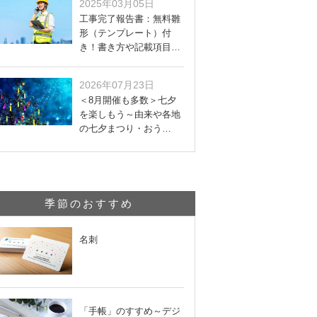
2025年03月05日
工事完了報告書：無料雛
形（テンプレート）付
き！書き方や記載項目…
2026年07月23日
＜8月開催も多数＞七夕
を楽しもう～由来や各地
の七夕まつり・おう…
季節のおすすめ
名刺
「手帳」のすすめ～デジ