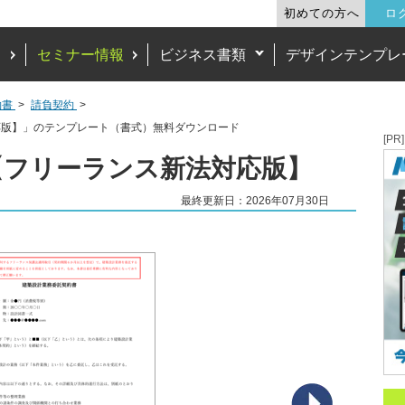
初めての方へ
ロ
ド
セミナー情報
ビジネス書類
デザインテンプレ
約書
請負契約
応版】」のテンプレート（書式）無料ダウンロード
[PR]
【フリーランス新法対応版】
最終更新日：2026年07月30日