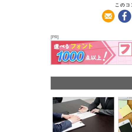
このコ
[PR]