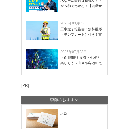
あなたに最適な転職サイト
が５秒でわかる！【転職サ
イトを無料診断…
2025年03月05日
工事完了報告書：無料雛形
（テンプレート）付き！書
き方や記載項目…
2026年07月23日
＜8月開催も多数＞七夕を
楽しもう～由来や各地の七
夕まつり・おう…
[PR]
季節のおすすめ
名刺