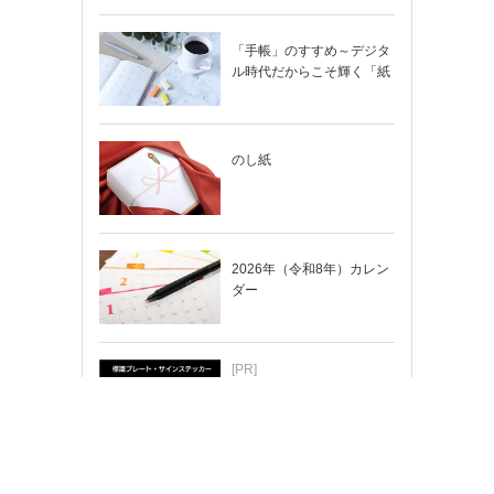
「手帳」のすすめ～デジタ
ル時代だからこそ輝く「紙
の手帳」の使い…
のし紙
2026年（令和8年）カレン
ダー
[PR]
ちょっと変えたい…そんな
時はカスタマイズもできま
す！
メーカー用紙テンプレート