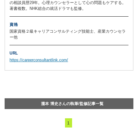
の相談員歴29年。心理カウンセラーとして心の問題もケアする。
著書複数。NHK総合の就活ドラマも監修。
資格
国家資格２級キャリアコンサルティング技能士、産業カウンセラ
ー他
URL
https://careerconsultantlink.com/
瀧本 博史さんの執筆/監修記事一覧
1