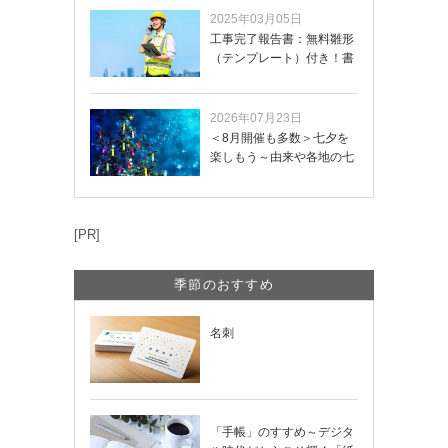
2025年03月05日
工事完了報告書：無料雛形
（テンプレート）付き！書
き方や記載項目…
2026年07月23日
＜8月開催も多数＞七夕を
楽しもう～由来や各地の七
夕まつり・おう…
[PR]
季節のおすすめ
名刺
「手帳」のすすめ～デジタ