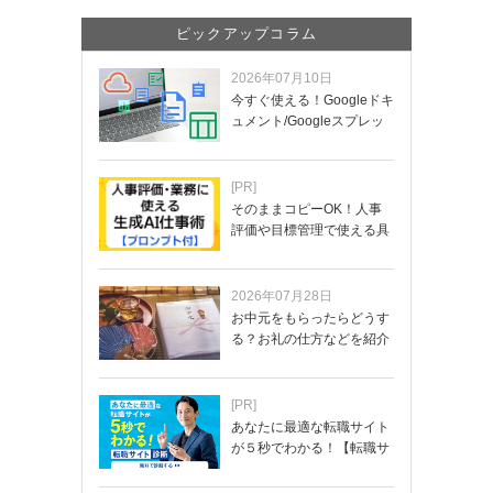
ピックアップコラム
2026年07月10日
今すぐ使える！Googleドキ
ュメント/Googleスプレッ
ド…
[PR]
そのままコピーOK！人事
評価や目標管理で使える具
体的なプロンプ…
2026年07月28日
お中元をもらったらどうす
る？お礼の仕方などを紹介
[PR]
あなたに最適な転職サイト
が５秒でわかる！【転職サ
イトを無料診断…