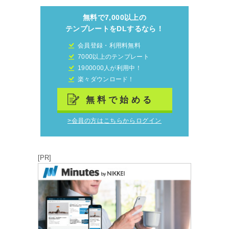
無料で7,000以上の
テンプレートをDLするなら！
会員登録・利用料無料
7000以上のテンプレート
1900000人が利用中！
楽々ダウンロード！
無料で始める
>会員の方はこちらからログイン
[PR]