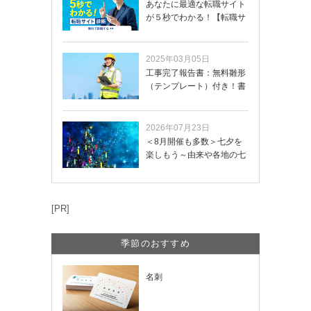
あなたに最適な転職サイト
が５秒でわかる！【転職サ
イトを無料診断…
2025年03月05日
工事完了報告書：無料雛形
（テンプレート）付き！書
き方や記載項目…
2026年07月23日
＜8月開催も多数＞七夕を
楽しもう～由来や各地の七
夕まつり・おう…
[PR]
季節のおすすめ
名刺