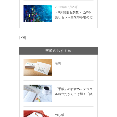
2026年07月23日
＜8月開催も多数＞七夕を
楽しもう～由来や各地の七
夕まつり・おう…
[PR]
季節のおすすめ
名刺
「手帳」のすすめ～デジタ
ル時代だからこそ輝く「紙
の手帳」の使い…
のし紙