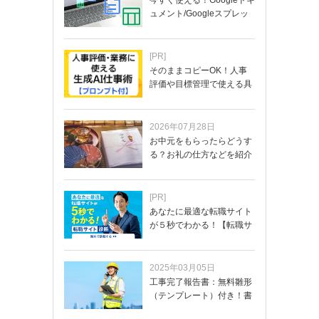
ュメント/Googleスプレッ
ド…
[PR]
そのままコピーOK！人事
評価や目標管理で使える具
体的なプロンプ…
2026年07月28日
お中元をもらったらどうす
る？お礼の仕方などを紹介
[PR]
あなたに最適な転職サイト
が５秒でわかる！【転職サ
イトを無料診断…
2025年03月05日
工事完了報告書：無料雛形
（テンプレート）付き！書
き方や記載項目…