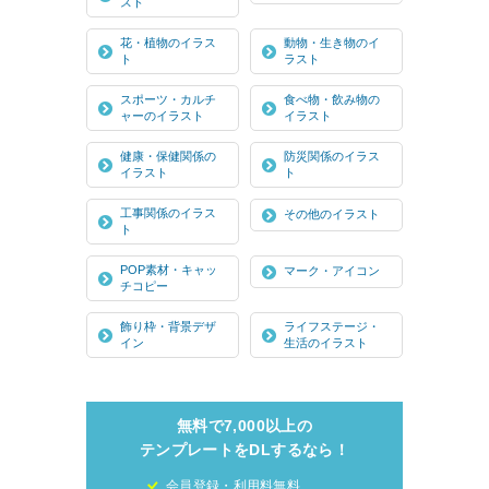
スト
花・植物のイラス
動物・生き物のイ
ト
ラスト
スポーツ・カルチ
食べ物・飲み物の
ャーのイラスト
イラスト
健康・保健関係の
防災関係のイラス
イラスト
ト
工事関係のイラス
その他のイラスト
ト
POP素材・キャッ
マーク・アイコン
チコピー
飾り枠・背景デザ
ライフステージ・
イン
生活のイラスト
無料で7,000以上の
テンプレートをDLするなら！
会員登録・利用料無料