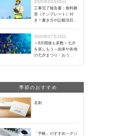
2025年03月05日
工事完了報告書：無料雛
形（テンプレート）付
き！書き方や記載項目…
2026年07月23日
＜8月開催も多数＞七夕
を楽しもう～由来や各地
の七夕まつり・おう…
季節のおすすめ
名刺
「手帳」のすすめ～デジ