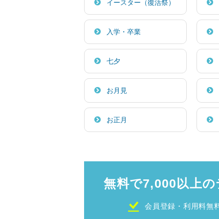
イースター（復活祭）
入学・卒業
七夕
お月見
お正月
無料で7,000以上の
会員登録・利用料無