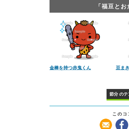
「福豆とお
金棒を持つ赤鬼くん
豆ま
節分 のテ
このコ