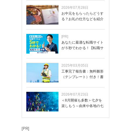
2026年07月28日
お中元をもらったらどうす
る？お礼の仕方などを紹介
[PR]
あなたに最適な転職サイト
が５秒でわかる！【転職サ
イトを無料診断…
2025年03月05日
工事完了報告書：無料雛形
（テンプレート）付き！書
き方や記載項目…
2026年07月23日
＜8月開催も多数＞七夕を
楽しもう～由来や各地の七
夕まつり・おう…
[PR]