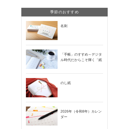
季節のおすすめ
名刺
「手帳」のすすめ～デジタ
ル時代だからこそ輝く「紙
の手帳」の使い…
のし紙
2026年（令和8年）カレン
ダー