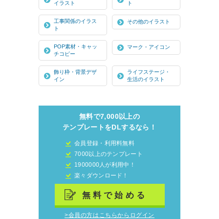
イラスト
ト
工事関係のイラス
その他のイラスト
ト
POP素材・キャッ
マーク・アイコン
チコピー
飾り枠・背景デザ
ライフステージ・
イン
生活のイラスト
無料で7,000以上の
テンプレートをDLするなら！
会員登録・利用料無料
7000以上のテンプレート
1900000人が利用中！
楽々ダウンロード！
無料で始める
>会員の方はこちらからログイン