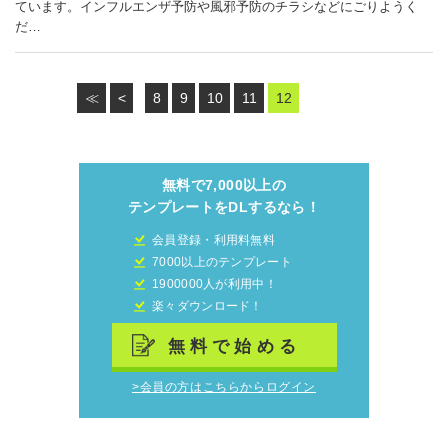
ています。インフルエンザ予防や風邪予防のチラシなどにごりようく
だ…
≪
<
8
9
10
11
12
無料で7,000以上の
テンプレートをDLするなら！
会員登録・利用料無料
7000以上のテンプレート
1900000人が利用中！
楽々ダウンロード！
無料で始める
>会員の方はこちらからログイン