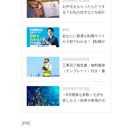
2026年07月28日
お中元をもらったらどうす
る？お礼の仕方などを紹介
[PR]
あなたに最適な転職サイト
が５秒でわかる！【転職サ
イトを無料診断…
2025年03月05日
工事完了報告書：無料雛形
（テンプレート）付き！書
き方や記載項目…
2026年07月23日
＜8月開催も多数＞七夕を
楽しもう～由来や各地の七
夕まつり・おう…
[PR]