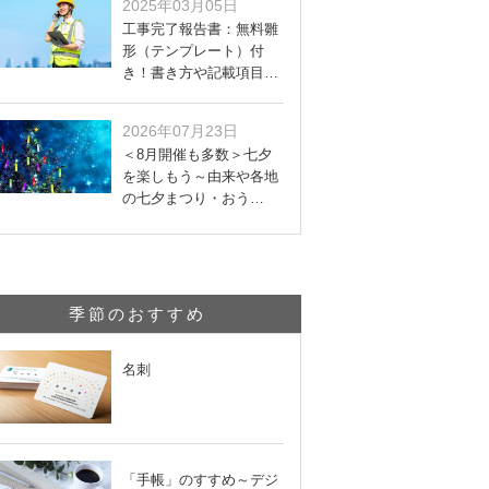
2025年03月05日
工事完了報告書：無料雛
形（テンプレート）付
き！書き方や記載項目…
2026年07月23日
＜8月開催も多数＞七夕
を楽しもう～由来や各地
の七夕まつり・おう…
季節のおすすめ
名刺
「手帳」のすすめ～デジ