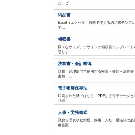
ど、ビ…
納品書
Excel（エクセル）形式で使える納品書テンプ
で…
領収書
様々なサイズ、デザインの領収書テンプレート
意しま…
決算書・会計帳簿
財務・経理部門で使用する帳票・書類－決算書
書類、…
電子帳簿保存法
印刷された紙ではなく、PDFなど電子データと
り取…
人事・労務書式
勤怠管理表や勤怠届、採用・入社・退職時に必
種書類…