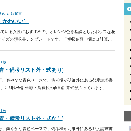
わいい領収書
枚・かわいい）
れている女性におすすめの、オレンジ色を基調としたポップな花
サイズの領収書テンプレートです。「領収金額」欄には計算…
 1枚
面・青・備考リスト外・式あり)
0行、爽やかな青色ベースで、備考欄が明細外にある都度請求書
す。明細や合計金額・消費税の自動計算式が入っています。…
 1枚
面・青・備考リスト外・式なし)
0行、爽やかな青色ベースで、備考欄が明細外にある都度請求書