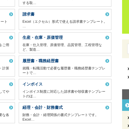
する取…
請求書
レート
Excel（エクセル）形式で使える請求書テンプレート。
…
生産・在庫・原価管理
をご用
在庫・仕入管理、原価管理、品質管理、工程管理な
ど、製造…
履歴書・職務経歴書
・計算
就職・転職活動で必要な履歴書・職務経歴書テンプレ
ートで…
インボイス
してや
インボイス制度に対応した請求書や領収書テンプレー
トのほ…
経理・会計・財務書式
要な各
財務・会計・経理関係の書式テンプレートです。
Excel…