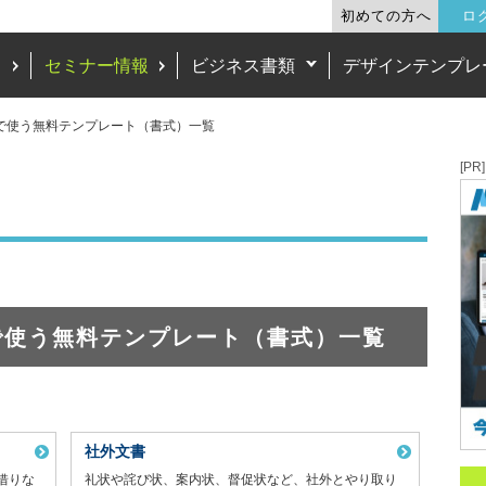
初めての方へ
ロ
ド
セミナー情報
ビジネス書類
デザインテンプレ
で使う無料テンプレート（書式）一覧
[PR]
で使う無料テンプレート（書式）一覧
社外文書
借りな
礼状や詫び状、案内状、督促状など、社外とやり取り