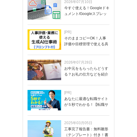
2026年07月10日
今すぐ使える！Googleドキ
ュメント/Googleスプレッ
ド…
[PR]
そのままコピーOK！人事
評価や目標管理で使える具
体的なプロンプ…
2026年07月28日
お中元をもらったらどうす
る？お礼の仕方などを紹介
[PR]
あなたに最適な転職サイト
が５秒でわかる！【転職サ
イトを無料診断…
2025年03月05日
工事完了報告書：無料雛形
（テンプレート）付き！書