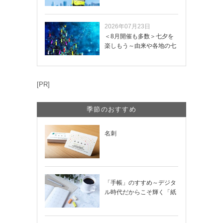
き方や記載項目…
2026年07月23日
＜8月開催も多数＞七夕を
楽しもう～由来や各地の七
夕まつり・おう…
[PR]
季節のおすすめ
名刺
「手帳」のすすめ～デジタ
ル時代だからこそ輝く「紙
の手帳」の使い…