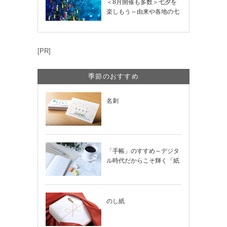
＜8月開催も多数＞七夕を
楽しもう～由来や各地の七
夕まつり・おう…
[PR]
季節のおすすめ
名刺
「手帳」のすすめ～デジタ
ル時代だからこそ輝く「紙
の手帳」の使い…
のし紙