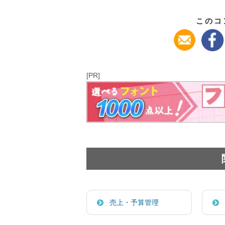
このコ
[PR]
売上・予算管理