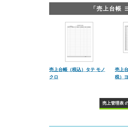
「売上台帳 
売上台帳（税込）タテ モノ
売上
クロ
税）
売上管理表 