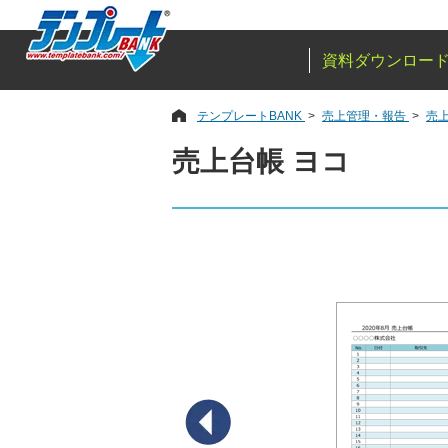
資料ダウンロー
テンプレートBANK
売上管理・報告
売
売上台帳 ヨコ