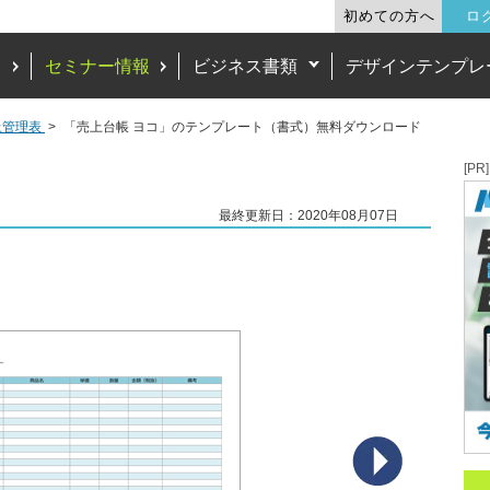
初めての方へ
ロ
ド
セミナー情報
ビジネス書類
デザインテンプレ
上管理表
「売上台帳 ヨコ」のテンプレート（書式）無料ダウンロード
[PR]
最終更新日：2020年08月07日