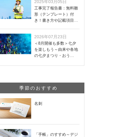
2025年03月05日
工事完了報告書：無料雛
形（テンプレート）付
き！書き方や記載項目…
2026年07月23日
＜8月開催も多数＞七夕
を楽しもう～由来や各地
の七夕まつり・おう…
季節のおすすめ
名刺
「手帳」のすすめ～デジ