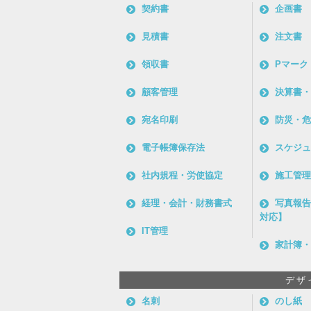
契約書
企画書
見積書
注文書
領収書
Pマーク
顧客管理
決算書・
宛名印刷
防災・危
電子帳簿保存法
スケジュ
社内規程・労使協定
施工管理
経理・会計・財務書式
写真報告
対応】
IT管理
家計簿・
デザ
名刺
のし紙