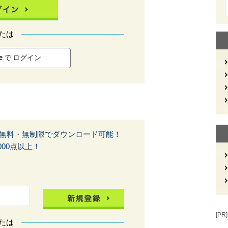
たは
le で ログイン
無料・無制限でダウンロード可能！
00点以上！
[PR]
たは