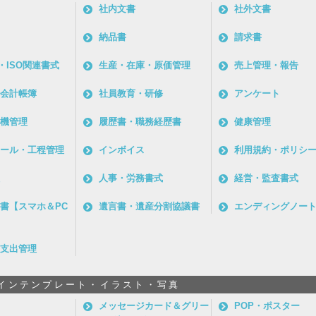
社内文書
社外文書
納品書
請求書
・ISO関連書式
生産・在庫・原価管理
売上管理・報告
会計帳簿
社員教育・研修
アンケート
機管理
履歴書・職務経歴書
健康管理
ール・工程管理
インボイス
利用規約・ポリシ
人事・労務書式
経営・監査書式
書【スマホ＆PC
遺言書・遺産分割協議書
エンディングノー
支出管理
インテンプレート・イラスト・写真
メッセージカード＆グリー
POP・ポスター