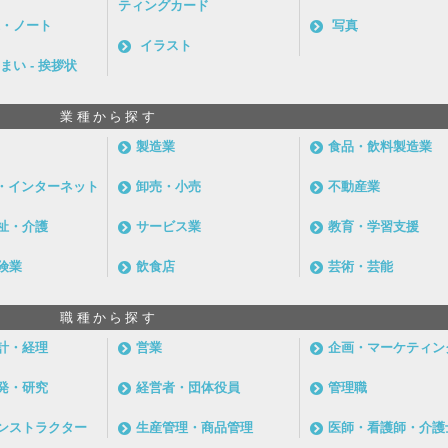
ティングカード
・ノート
写真
イラスト
まい - 挨拶状
業種から探す
製造業
食品・飲料製造業
信・インターネット
卸売・小売
不動産業
祉・介護
サービス業
教育・学習支援
険業
飲食店
芸術・芸能
職種から探す
計・経理
営業
企画・マーケティン
発・研究
経営者・団体役員
管理職
ンストラクター
生産管理・商品管理
医師・看護師・介護