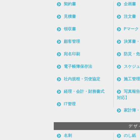
契約書
企画書
見積書
注文書
領収書
Pマーク
顧客管理
決算書・
宛名印刷
防災・危
電子帳簿保存法
スケジュ
社内規程・労使協定
施工管理
経理・会計・財務書式
写真報告
対応】
IT管理
家計簿・
デザ
名刺
のし紙