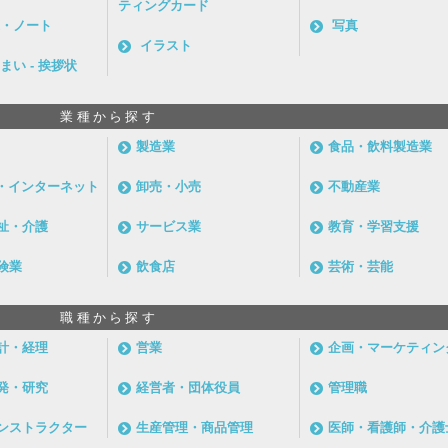
ティングカード
・ノート
写真
イラスト
まい - 挨拶状
業種から探す
製造業
食品・飲料製造業
信・インターネット
卸売・小売
不動産業
祉・介護
サービス業
教育・学習支援
険業
飲食店
芸術・芸能
職種から探す
計・経理
営業
企画・マーケティン
発・研究
経営者・団体役員
管理職
ンストラクター
生産管理・商品管理
医師・看護師・介護