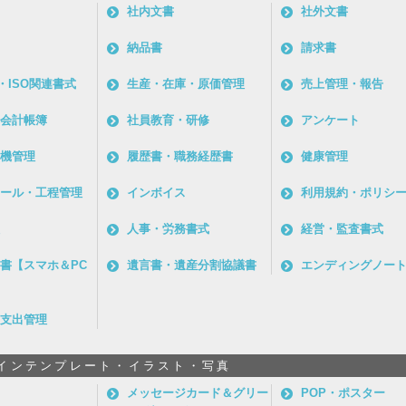
社内文書
社外文書
納品書
請求書
・ISO関連書式
生産・在庫・原価管理
売上管理・報告
会計帳簿
社員教育・研修
アンケート
機管理
履歴書・職務経歴書
健康管理
ール・工程管理
インボイス
利用規約・ポリシ
人事・労務書式
経営・監査書式
書【スマホ＆PC
遺言書・遺産分割協議書
エンディングノー
支出管理
インテンプレート・イラスト・写真
メッセージカード＆グリー
POP・ポスター