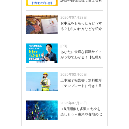
評価や目標管理で使える具
体的なプロンプ…
2026年07月28日
お中元をもらったらどうす
る？お礼の仕方などを紹介
[PR]
あなたに最適な転職サイト
が５秒でわかる！【転職サ
イトを無料診断…
2025年03月05日
工事完了報告書：無料雛形
（テンプレート）付き！書
き方や記載項目…
2026年07月23日
＜8月開催も多数＞七夕を
楽しもう～由来や各地の七
夕まつり・おう…