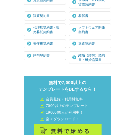
貸借契約書
譲渡契約書
和解書
代理店契約書・販
ソフトウェア開発
売委託契約書
契約書
著作権契約書
派遣契約書
結婚（婚前）契約
贈与契約書
書・離婚協議書
無料で7,000以上の
テンプレートをDLするなら！
会員登録・利用料無料
7000以上のテンプレート
1900000人が利用中！
楽々ダウンロード！
無料で始める