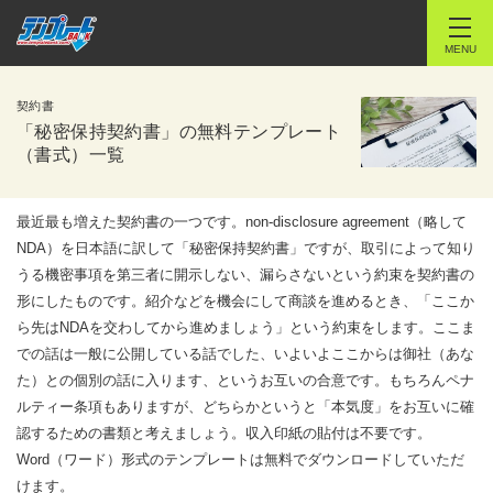
MENU
契約書
「秘密保持契約書」の無料テンプレート
（書式）一覧
最近最も増えた契約書の一つです。non-disclosure agreement（略して
NDA）を日本語に訳して「秘密保持契約書」ですが、取引によって知り
うる機密事項を第三者に開示しない、漏らさないという約束を契約書の
形にしたものです。紹介などを機会にして商談を進めるとき、「ここか
ら先はNDAを交わしてから進めましょう」という約束をします。ここま
での話は一般に公開している話でした、いよいよここからは御社（あな
た）との個別の話に入ります、というお互いの合意です。もちろんペナ
ルティー条項もありますが、どちらかというと「本気度」をお互いに確
認するための書類と考えましょう。収入印紙の貼付は不要です。
Word（ワード）形式のテンプレートは無料でダウンロードしていただ
けます。