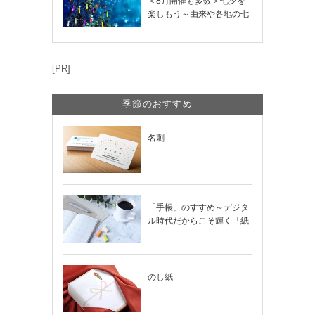
＜8月開催も多数＞七夕を
楽しもう～由来や各地の七
夕まつり・おう…
[PR]
季節のおすすめ
名刺
「手帳」のすすめ～デジタ
ル時代だからこそ輝く「紙
の手帳」の使い…
のし紙