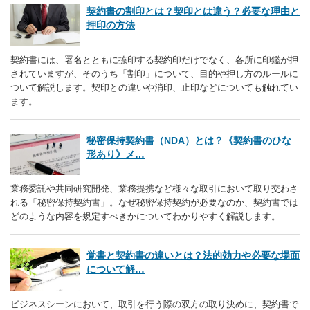
契約書の割印とは？契印とは違う？必要な理由と
押印の方法
契約書には、署名とともに捺印する契約印だけでなく、各所に印鑑が押
されていますが、そのうち「割印」について、目的や押し方のルールに
ついて解説します。契印との違いや消印、止印などについても触れてい
ます。
秘密保持契約書（NDA）とは？《契約書のひな
形あり》メ…
業務委託や共同研究開発、業務提携など様々な取引において取り交わさ
れる「秘密保持契約書」。なぜ秘密保持契約が必要なのか、契約書では
どのような内容を規定すべきかについてわかりやすく解説します。
覚書と契約書の違いとは？法的効力や必要な場面
について解…
ビジネスシーンにおいて、取引を行う際の双方の取り決めに、契約書で