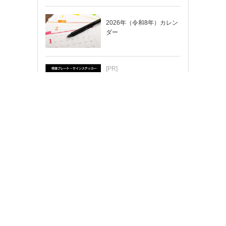
2026年（令和8年）カレン
ダー
[PR]
ちょっと変えたい…そんな
時はカスタマイズもできま
す！
メーカー用紙テンプレート
エプソン販売
ヒサゴ
オキナ
プラス
オーム電機
元林
カナレ電気
Webアプリで簡単デザイン！