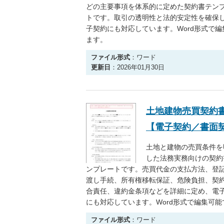
どの主要事項を体系的に定めた契約書テン
トです。取引の透明性と法的安定性を確保
子契約にも対応しています。Word形式で編
ます。
ファイル形式
：ワード
更新日
：2026年01月30日
土地建物売買契約
【電子契約／書面
土地と建物の売買条件を
した法務実務向けの契約
ンプレートです。売買代金の支払方法、登
渡し手続、所有権移転保証、危険負担、契
合責任、違約金条項などを詳細に定め、電
にも対応しています。Word形式で編集可能
ファイル形式
：ワード