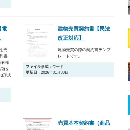
【電
建物売買契約書【民法
…
改正対応】
を売
建物売買の際の契約書テンプ
約書
レートです。
所有権
ファイル形式
：ワード
条項を
更新日
：2026年01月30日
d形式
売買基本契約書（商品