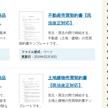
商品
不動産売買契約書【民
…
法改正対応】
基本
売主・買主の間で締結する、
ート
不動産（土地・建物）の売買
契約書テンプレートです。
ファイル形式
：ワード
更新日
：2024年02月16日
商品
土地建物売買契約書
…
【民法改正対応】
て、
売主・買主の間で締結する、
金支
土地と建物の売買契約書テン
排除な
プレートです。