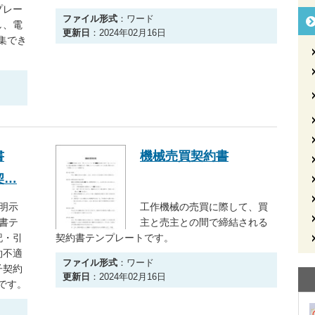
プレー
ファイル形式
：ワード
し、電
更新日
：2024年02月16日
集でき
書
機械売買契約書
契…
明示
工作機械の売買に際して、買
書テ
主と売主との間で締結される
記・引
契約書テンプレートです。
約不適
ファイル形式
：ワード
子契約
更新日
：2024年02月16日
です。