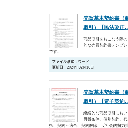
売買基本契約書（
取引）【民法改正
商品取引をおこなう際の
的な売買契約書テンプレ
です。
ファイル形式
：ワード
更新日
：2024年02月16日
売買基本契約書（
取引）【電子契約
継続的な商品取引におい
再販条件、個別契約、代
払、契約不適合、契約解除、反社会的勢力