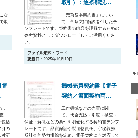
取引）：逐条解説…
こな
「売買基本契約書」につい
で取
て、各条文に解説を付したテ
ンプレートです。契約書の内容を理解するための
参考資料としてダウンロードしてご活用くださ
い。
ファイル形式
：ワード
更新日
：2025年10月10日
[PR]
【電
機械売買契約書【電子
…
契約／書面契約両…
て、
工作機械などの売買に関し
査・
て、代金支払・引渡・検査・
を包括
保証・解除などの条件を明確化する契約書テンプ
取引の
レートです。品質保証や製造物責任、守秘義務、
も対応
反社会的勢力排除を定め、電子契約にも対応して