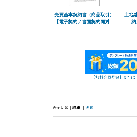
売買基本契約書（商品取引）
土地
【電子契約／書面契約両対…
約
【無料会員登録】または
表示切替
詳細
画像