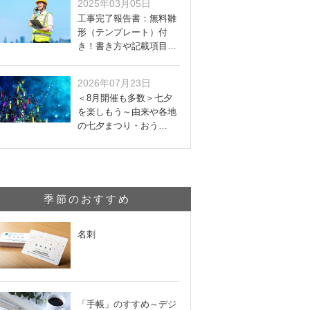
2025年03月05日
工事完了報告書：無料雛
形（テンプレート）付
き！書き方や記載項目…
2026年07月23日
＜8月開催も多数＞七夕
を楽しもう～由来や各地
の七夕まつり・おう…
季節のおすすめ
名刺
「手帳」のすすめ～デジ