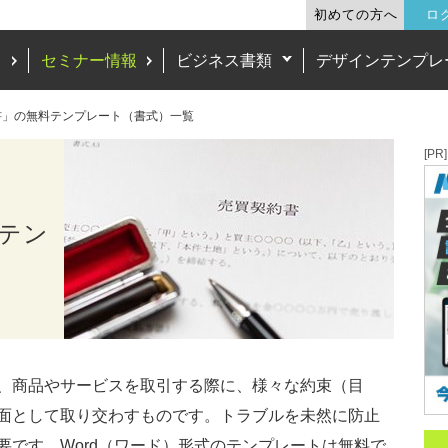
初めての方へ
ロ
ド
セミナー情報
ビジネス書類
デザインテンプレ
書」の無料テンプレート（書式）一覧
[PR]
テン
、商品やサービスを取引する際に、様々な約束（目
面として取り交わすものです。トラブルを未然に防止
要です。Word（ワード）形式のテンプレートは無料で