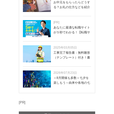
お中元をもらったらどうす
る？お礼の仕方などを紹介
[PR]
あなたに最適な転職サイト
が５秒でわかる！【転職サ
イトを無料診断…
2025年03月05日
工事完了報告書：無料雛形
（テンプレート）付き！書
き方や記載項目…
2026年07月23日
＜8月開催も多数＞七夕を
楽しもう～由来や各地の七
夕まつり・おう…
[PR]