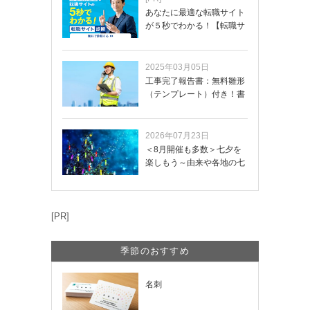
あなたに最適な転職サイト
が５秒でわかる！【転職サ
イトを無料診断…
2025年03月05日
工事完了報告書：無料雛形
（テンプレート）付き！書
き方や記載項目…
2026年07月23日
＜8月開催も多数＞七夕を
楽しもう～由来や各地の七
夕まつり・おう…
[PR]
季節のおすすめ
名刺