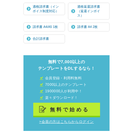
適格請求書（イン
適格返還請求書
ボイス制度対応）
（返還インボイ
ス）
請求書 A4/A5 1枚
請求書 A4 2枚
合計請求書
無料で7,000以上の
テンプレートをDLするなら！
会員登録・利用料無料
7000以上のテンプレート
1900000人が利用中！
楽々ダウンロード！
無料で始める
>会員の方はこちらからログイン