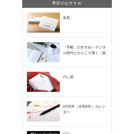
季節のおすすめ
名刺
「手帳」のすすめ～デジタ
ル時代だからこそ輝く「紙
の手帳」の使い…
のし紙
2026年（令和8年）カレン
ダー
[PR]