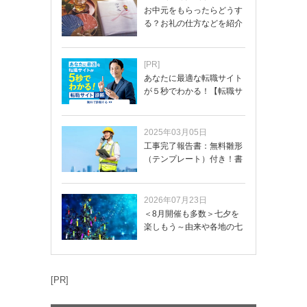
お中元をもらったらどうす
る？お礼の仕方などを紹介
[PR]
あなたに最適な転職サイト
が５秒でわかる！【転職サ
イトを無料診断…
2025年03月05日
工事完了報告書：無料雛形
（テンプレート）付き！書
き方や記載項目…
2026年07月23日
＜8月開催も多数＞七夕を
楽しもう～由来や各地の七
夕まつり・おう…
[PR]