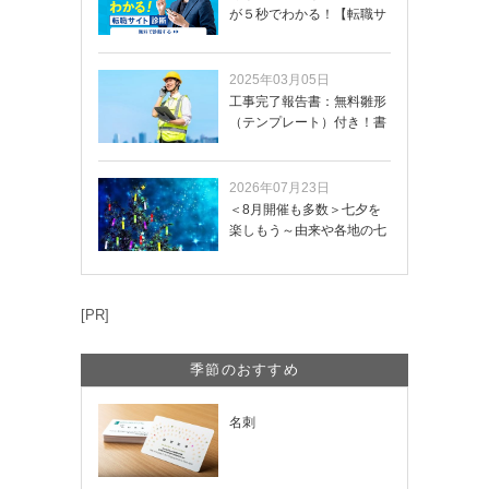
が５秒でわかる！【転職サ
イトを無料診断…
2025年03月05日
工事完了報告書：無料雛形
（テンプレート）付き！書
き方や記載項目…
2026年07月23日
＜8月開催も多数＞七夕を
楽しもう～由来や各地の七
夕まつり・おう…
[PR]
季節のおすすめ
名刺