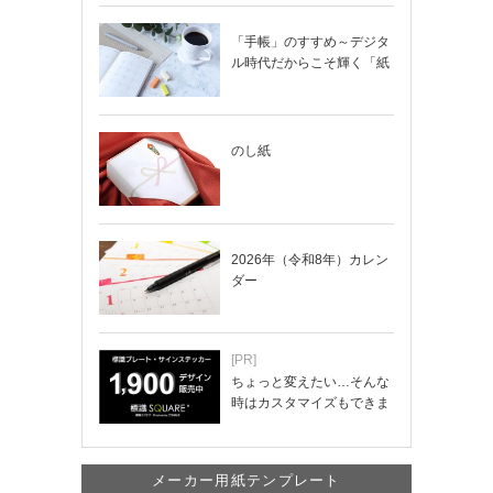
「手帳」のすすめ～デジタ
ル時代だからこそ輝く「紙
の手帳」の使い…
のし紙
2026年（令和8年）カレン
ダー
[PR]
ちょっと変えたい…そんな
時はカスタマイズもできま
す！
メーカー用紙テンプレート