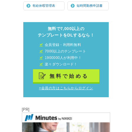
有給休暇管理表
短時間勤務申請書
無料で7,000以上の
テンプレートをDLするなら！
会員登録・利用料無料
7000以上のテンプレート
1900000人が利用中！
楽々ダウンロード！
無料で始める
>会員の方はこちらからログイン
[PR]