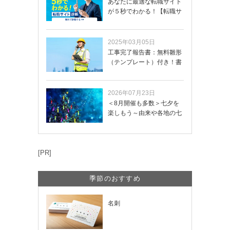
あなたに最適な転職サイト
が５秒でわかる！【転職サ
イトを無料診断…
2025年03月05日
工事完了報告書：無料雛形
（テンプレート）付き！書
き方や記載項目…
2026年07月23日
＜8月開催も多数＞七夕を
楽しもう～由来や各地の七
夕まつり・おう…
[PR]
季節のおすすめ
名刺