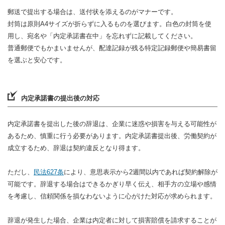
郵送で提出する場合は、送付状を添えるのがマナーです。
封筒は原則A4サイズが折らずに入るものを選びます。白色の封筒を使
用し、宛名や「内定承諾書在中」を忘れずに記載してください。
普通郵便でもかまいませんが、配達記録が残る特定記録郵便や簡易書留
を選ぶと安心です。
内定承諾書の提出後の対応
内定承諾書を提出した後の辞退は、企業に迷惑や損害を与える可能性が
あるため、慎重に行う必要があります。内定承諾書提出後、労働契約が
成立するため、辞退は契約違反となり得ます。
ただし、
民法627条
により、意思表示から2週間以内であれば契約解除が
可能です。辞退する場合はできるかぎり早く伝え、相手方の立場や感情
を考慮し、信頼関係を損なわないように心がけた対応が求められます。
辞退が発生した場合、企業は内定者に対して損害賠償を請求することが