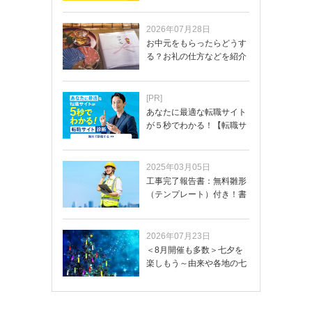
体的なプロンプ…
2026年07月28日
お中元をもらったらどうす
る？お礼の仕方などを紹介
[PR]
あなたに最適な転職サイト
が５秒でわかる！【転職サ
イトを無料診断…
2025年03月05日
工事完了報告書：無料雛形
（テンプレート）付き！書
き方や記載項目…
2026年07月23日
＜8月開催も多数＞七夕を
楽しもう～由来や各地の七
夕まつり・おう…