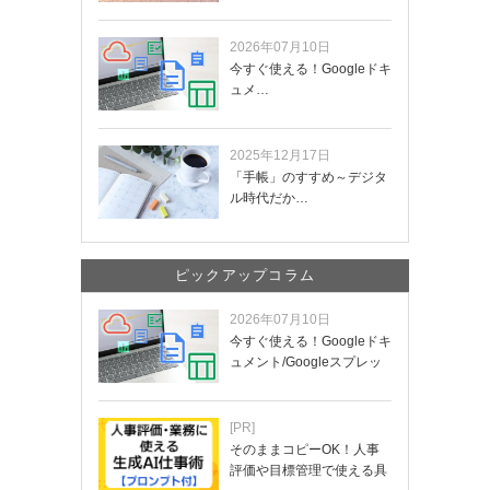
2026年07月10日
今すぐ使える！Googleドキ
ュメ…
2025年12月17日
「手帳」のすすめ～デジタ
ル時代だか…
ピックアップコラム
2026年07月10日
今すぐ使える！Googleドキ
ュメント/Googleスプレッ
ド…
[PR]
そのままコピーOK！人事
評価や目標管理で使える具