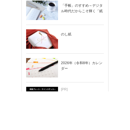
「手帳」のすすめ～デジタ
ル時代だからこそ輝く「紙
の手帳」の使い…
のし紙
2026年（令和8年）カレン
ダー
[PR]
ちょっと変えたい…そんな
時はカスタマイズもできま
す！
メーカー用紙テンプレート