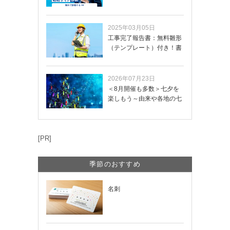
イトを無料診断…
2025年03月05日
工事完了報告書：無料雛形
（テンプレート）付き！書
き方や記載項目…
2026年07月23日
＜8月開催も多数＞七夕を
楽しもう～由来や各地の七
夕まつり・おう…
[PR]
季節のおすすめ
名刺