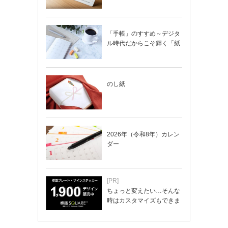
「手帳」のすすめ～デジタ
ル時代だからこそ輝く「紙
の手帳」の使い…
のし紙
2026年（令和8年）カレン
ダー
[PR]
ちょっと変えたい…そんな
時はカスタマイズもできま
す！