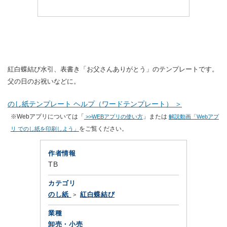
紅白蝶結び水引、表書き「お父さんありがとう」のテンプレートです。
父の日のお祝いなどに。
のし紙テンプレート ヘルプ（ワードテンプレート） ＞
※Webアプリについては「
」または
>>WEBアプリの使い方
解説動画「Webアプ
をご覧ください。
リ でのし紙を印刷しよう」
作者情報
TB
カテゴリ
のし紙
紅白蝶結び
業種
卸売・小売