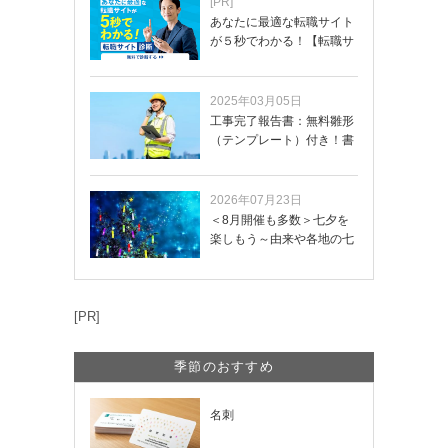
[PR]
あなたに最適な転職サイト
が５秒でわかる！【転職サ
イトを無料診断…
2025年03月05日
工事完了報告書：無料雛形
（テンプレート）付き！書
き方や記載項目…
2026年07月23日
＜8月開催も多数＞七夕を
楽しもう～由来や各地の七
夕まつり・おう…
[PR]
季節のおすすめ
名刺