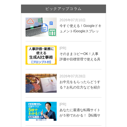
ピックアップコラム
2026年07月10日
今すぐ使える！Googleドキ
ュメント/Googleスプレッ
ド…
[PR]
そのままコピーOK！人事
評価や目標管理で使える具
体的なプロンプ…
2026年07月28日
お中元をもらったらどうす
る？お礼の仕方などを紹介
[PR]
あなたに最適な転職サイト
が５秒でわかる！【転職サ
イトを無料診断…