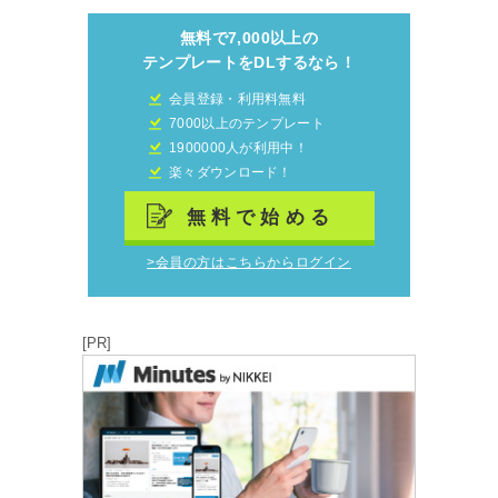
無料で7,000以上の
テンプレートをDLするなら！
会員登録・利用料無料
7000以上のテンプレート
1900000人が利用中！
楽々ダウンロード！
無料で始める
>会員の方はこちらからログイン
[PR]