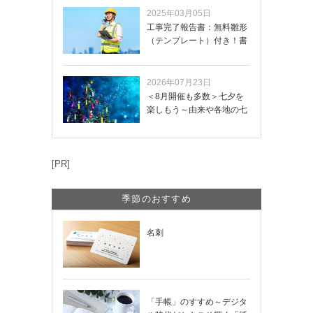
2025年03月05日
工事完了報告書：無料雛形
（テンプレート）付き！書
き方や記載項目…
2026年07月23日
＜8月開催も多数＞七夕を
楽しもう～由来や各地の七
夕まつり・おう…
[PR]
季節のおすすめ
名刺
「手帳」のすすめ～デジタ