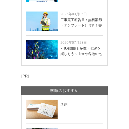
イトを無料診断…
2025年03月05日
工事完了報告書：無料雛形
（テンプレート）付き！書
き方や記載項目…
2026年07月23日
＜8月開催も多数＞七夕を
楽しもう～由来や各地の七
夕まつり・おう…
[PR]
季節のおすすめ
名刺