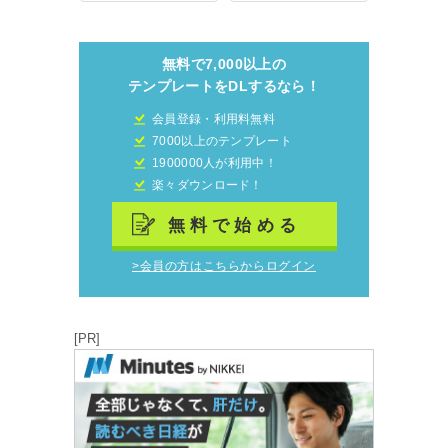
無料で7,000以上の
テンプレートをDLするなら！
会員登録・利用料無料
7000以上のテンプレート
1900000人が利用中！
楽々ダウンロード！
無料で始める
>会員の方はこちらからログイン
[PR]