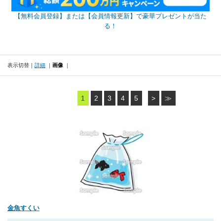
【無料会員登録】または【会員情報更新】で豪華プレゼントが当た
る！
表示切替
詳細
画像
1
2
3
4
5
>
≫
金魚すくい