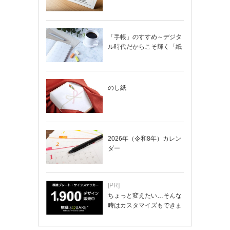
「手帳」のすすめ～デジタ
ル時代だからこそ輝く「紙
の手帳」の使い…
のし紙
2026年（令和8年）カレン
ダー
[PR]
ちょっと変えたい…そんな
時はカスタマイズもできま
す！