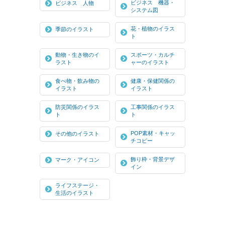
ビジネス 機器・
ビジネス 人物
システム図
花・植物のイラス
季節のイラスト
ト
動物・生き物のイ
スポーツ・カルチ
ラスト
ャーのイラスト
食べ物・飲み物の
健康・保健関係の
イラスト
イラスト
防災関係のイラス
工事関係のイラス
ト
ト
POP素材・キャッ
その他のイラスト
チコピー
飾り枠・背景デザ
マーク・アイコン
イン
ライフステージ・
生活のイラスト