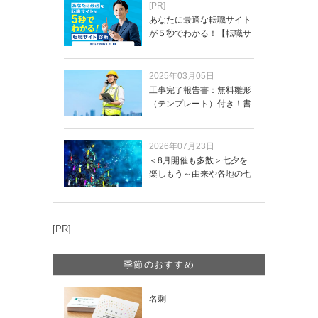
[PR]
あなたに最適な転職サイト
が５秒でわかる！【転職サ
イトを無料診断…
2025年03月05日
工事完了報告書：無料雛形
（テンプレート）付き！書
き方や記載項目…
2026年07月23日
＜8月開催も多数＞七夕を
楽しもう～由来や各地の七
夕まつり・おう…
[PR]
季節のおすすめ
名刺