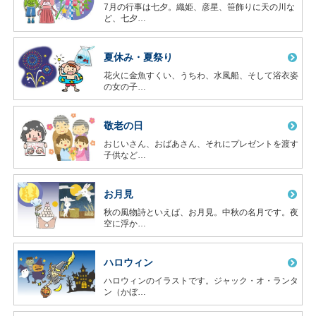
7月の行事は七夕。織姫、彦星、笹飾りに天の川な
ど、七夕…
夏休み・夏祭り
花火に金魚すくい、うちわ、水風船、そして浴衣姿
の女の子…
敬老の日
おじいさん、おばあさん、それにプレゼントを渡す
子供など…
お月見
秋の風物詩といえば、お月見。中秋の名月です。夜
空に浮か…
ハロウィン
ハロウィンのイラストです。ジャック・オ・ランタ
ン（かぼ…