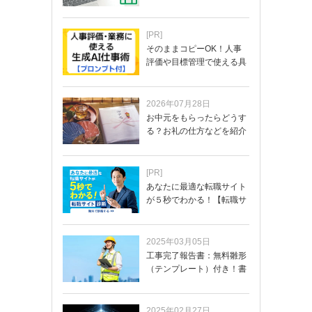
ド…
[PR]
そのままコピーOK！人事
評価や目標管理で使える具
体的なプロンプ…
2026年07月28日
お中元をもらったらどうす
る？お礼の仕方などを紹介
[PR]
あなたに最適な転職サイト
が５秒でわかる！【転職サ
イトを無料診断…
2025年03月05日
工事完了報告書：無料雛形
（テンプレート）付き！書
き方や記載項目…
2025年02月27日