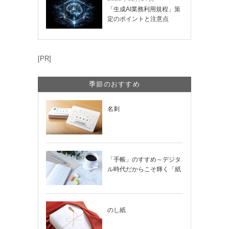
「生成AI業務利用規程」策
定のポイントと注意点
[PR]
季節のおすすめ
名刺
「手帳」のすすめ～デジタ
ル時代だからこそ輝く「紙
の手帳」の使い…
のし紙