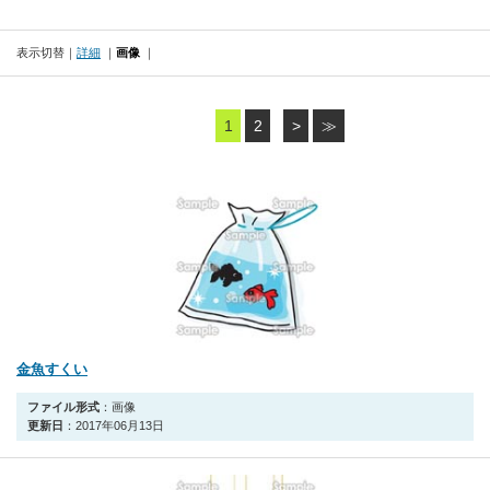
表示切替
詳細
画像
1
2
>
≫
金魚すくい
ファイル形式
：画像
更新日
：2017年06月13日