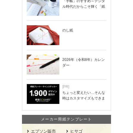
「手帳」のすすめ～デジタ
ル時代だからこそ輝く「紙
の手帳」の使い…
のし紙
2026年（令和8年）カレン
ダー
[PR]
ちょっと変えたい…そんな
時はカスタマイズもできま
す！
メーカー用紙テンプレート
エプソン販売
ヒサゴ