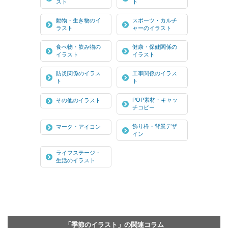
スト
ト
動物・生き物のイ
スポーツ・カルチ
ラスト
ャーのイラスト
食べ物・飲み物の
健康・保健関係の
イラスト
イラスト
防災関係のイラス
工事関係のイラス
ト
ト
POP素材・キャッ
その他のイラスト
チコピー
飾り枠・背景デザ
マーク・アイコン
イン
ライフステージ・
生活のイラスト
「季節のイラスト」の関連コラム