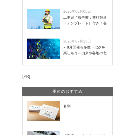
2025年03月05日
工事完了報告書：無料雛形
（テンプレート）付き！書
き方や記載項目…
2026年07月23日
＜8月開催も多数＞七夕を
楽しもう～由来や各地の七
夕まつり・おう…
[PR]
季節のおすすめ
名刺