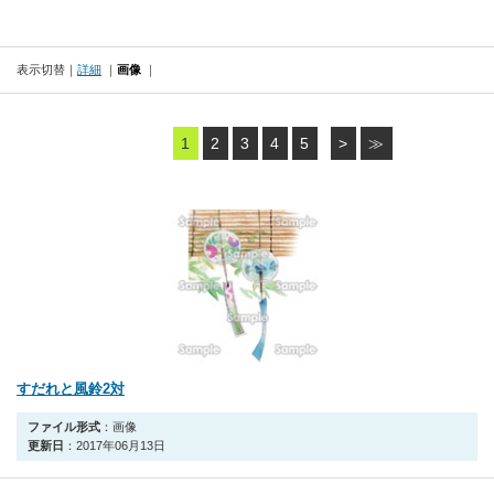
表示切替
詳細
画像
1
2
3
4
5
>
≫
すだれと風鈴2対
ファイル形式
：画像
更新日
：2017年06月13日