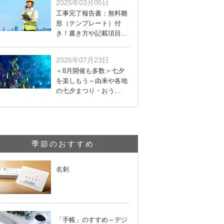
2025年03月05日
工事完了報告書：無料雛
形（テンプレート）付
き！書き方や記載項目…
2026年07月23日
＜8月開催も多数＞七夕
を楽しもう～由来や各地
の七夕まつり・おう…
季節のおすすめ
名刺
「手帳」のすすめ～デジ