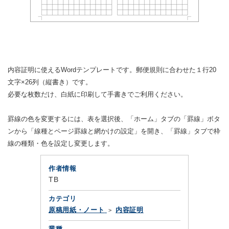
内容証明に使えるWordテンプレートです。郵便規則に合わせた１行20
文字×26列（縦書き）です。
必要な枚数だけ、白紙に印刷して手書きでご利用ください。
罫線の色を変更するには、表を選択後、「ホーム」タブの「罫線」ボタ
ンから「線種とページ罫線と網かけの設定」を開き、「罫線」タブで枠
線の種類・色を設定し変更します。
作者情報
TB
カテゴリ
原稿用紙・ノート
内容証明
業種