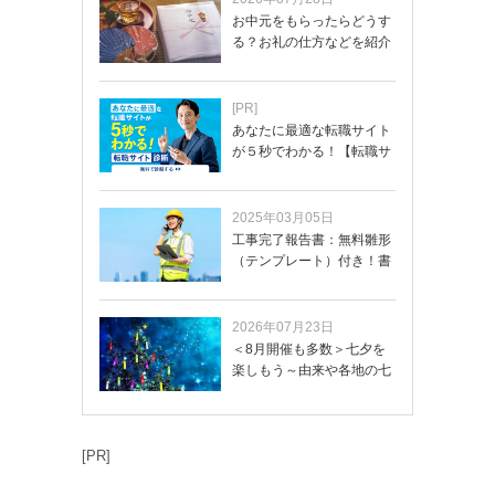
お中元をもらったらどうす
る？お礼の仕方などを紹介
[PR]
あなたに最適な転職サイト
が５秒でわかる！【転職サ
イトを無料診断…
2025年03月05日
工事完了報告書：無料雛形
（テンプレート）付き！書
き方や記載項目…
2026年07月23日
＜8月開催も多数＞七夕を
楽しもう～由来や各地の七
夕まつり・おう…
[PR]