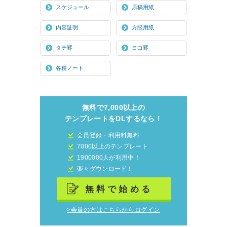
スケジュール
原稿用紙
内容証明
方眼用紙
タテ罫
ヨコ罫
各種ノート
無料で7,000以上の
テンプレートをDLするなら！
会員登録・利用料無料
7000以上のテンプレート
1900000人が利用中！
楽々ダウンロード！
無料で始める
>会員の方はこちらからログイン