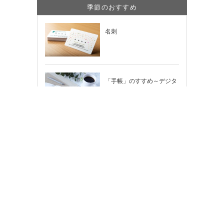
季節のおすすめ
名刺
「手帳」のすすめ～デジタ
ル時代だからこそ輝く「紙
の手帳」の使い…
のし紙
2026年（令和8年）カレン
ダー