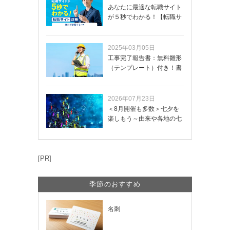
あなたに最適な転職サイト
が５秒でわかる！【転職サ
イトを無料診断…
2025年03月05日
工事完了報告書：無料雛形
（テンプレート）付き！書
き方や記載項目…
2026年07月23日
＜8月開催も多数＞七夕を
楽しもう～由来や各地の七
夕まつり・おう…
[PR]
季節のおすすめ
名刺