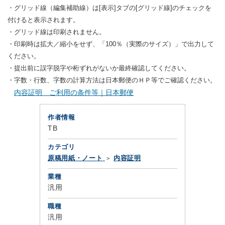
・グリッド線（編集補助線）は[表示]タブの[グリッド線]のチェックを
付けると表示されます。
・グリッド線は印刷されません。
・印刷時は拡大／縮小をせず、「100％（実際のサイズ）」で出力して
ください。
・提出前に誤字脱字や桁ずれがないか最終確認してください。
・字数・行数、字数の計算方法は日本郵便のＨＰ等でご確認ください。
内容証明 ご利用の条件等｜日本郵便
作者情報
TB
カテゴリ
原稿用紙・ノート
内容証明
業種
汎用
職種
汎用