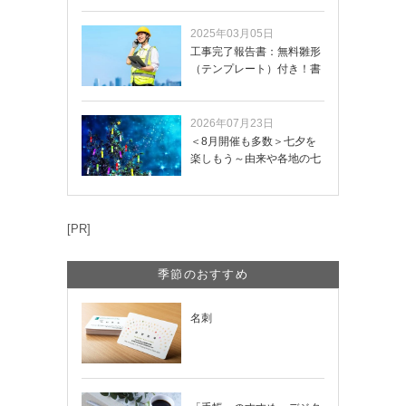
2025年03月05日
工事完了報告書：無料雛形
（テンプレート）付き！書
き方や記載項目…
2026年07月23日
＜8月開催も多数＞七夕を
楽しもう～由来や各地の七
夕まつり・おう…
[PR]
季節のおすすめ
名刺