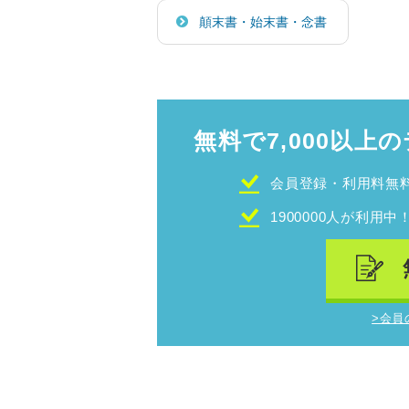
顛末書・始末書・念書
無料で7,000以上の
会員登録・利用料無
1900000人が利用中
>会員