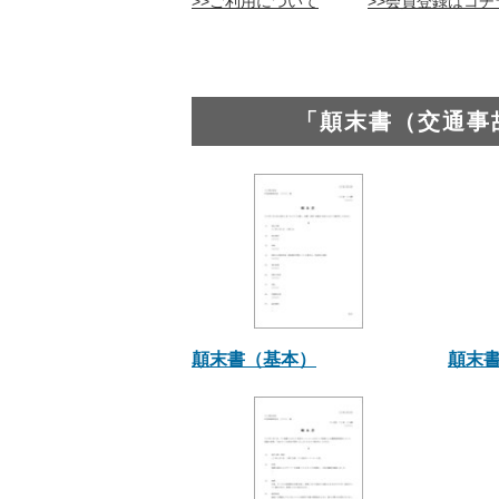
>>ご利用について
>>会員登録はコチ
「顛末書（交通事
顛末書（基本）
顛末