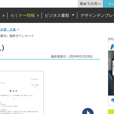
初めての方へ
ロ
ド
セミナー情報
ビジネス書類
デザインテンプレ
始末書・念書
（書式）無料ダウンロード
[PR]
人）
最終更新日：2024年01月29日