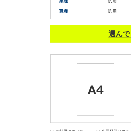
業種
汎用
職種
汎用
選んで