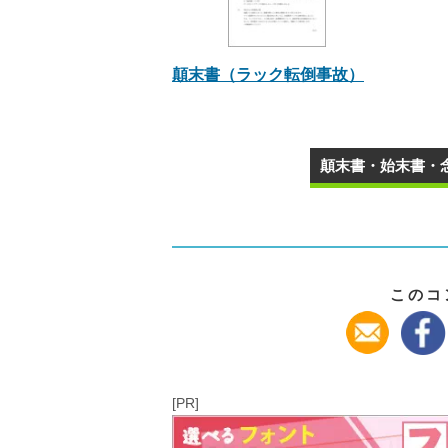
顛末書（ラック転倒事故）
顛末書・始末書・念
このコ
[PR]