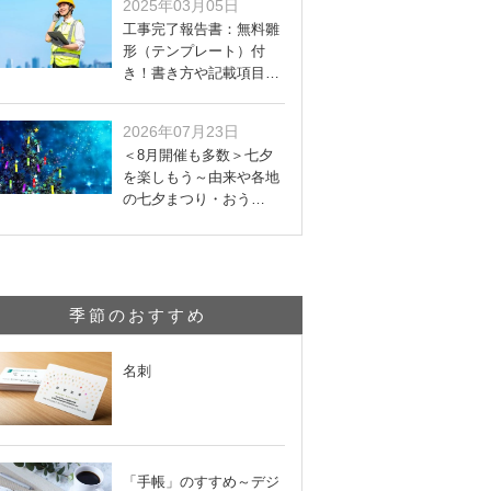
2025年03月05日
工事完了報告書：無料雛
形（テンプレート）付
き！書き方や記載項目…
2026年07月23日
＜8月開催も多数＞七夕
を楽しもう～由来や各地
の七夕まつり・おう…
季節のおすすめ
名刺
「手帳」のすすめ～デジ