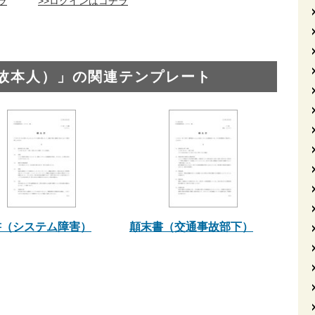
ラ
>>ログインはコチラ
故本人）」の関連テンプレート
書（システム障害）
顛末書（交通事故部下）