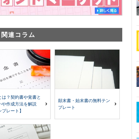
関連コラム
とは？契約書や覚書と
顛末書・始末書の無料テン
いや作成方法を解説
プレート
ンプレート】