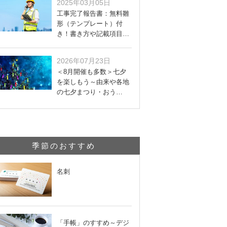
2025年03月05日
工事完了報告書：無料雛
形（テンプレート）付
き！書き方や記載項目…
2026年07月23日
＜8月開催も多数＞七夕
を楽しもう～由来や各地
の七夕まつり・おう…
季節のおすすめ
名刺
「手帳」のすすめ～デジ