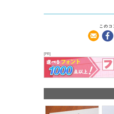
このコ
[PR]