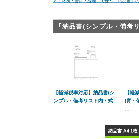
> 「財務・会計・経理」で使う「納品書」の
「納品書(シンプル・備考
【軽減税率対応】納品書(シ
【軽
ンプル・備考リスト内・式…
(青・
…
納品書 A4 1