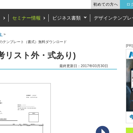
初めての方へ
ロ
ド
セミナー情報
ビジネス書類
デザインテンプレ
枚
」のテンプレート（書式）無料ダウンロード
[PR]
考リスト外・式あり)
最終更新日：2017年03月30日