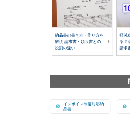
納品書の書き方・作り方を
軽減
解説-請求書・領収書との
る？
役割の違い
請求
インボイス制度対応納
品書