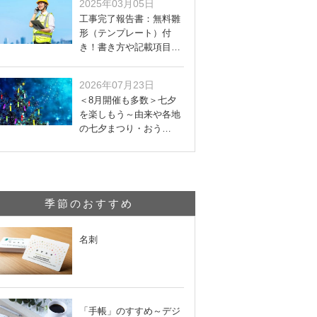
2025年03月05日
工事完了報告書：無料雛
形（テンプレート）付
き！書き方や記載項目…
2026年07月23日
＜8月開催も多数＞七夕
を楽しもう～由来や各地
の七夕まつり・おう…
季節のおすすめ
名刺
「手帳」のすすめ～デジ