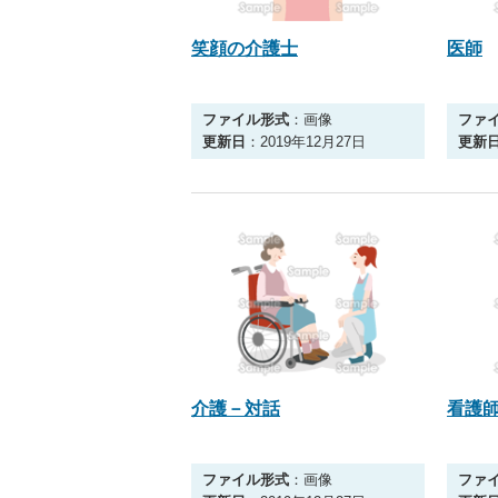
笑顔の介護士
医師
ファイル形式
：画像
ファ
更新日
：2019年12月27日
更新
介護－対話
看護
ファイル形式
：画像
ファ