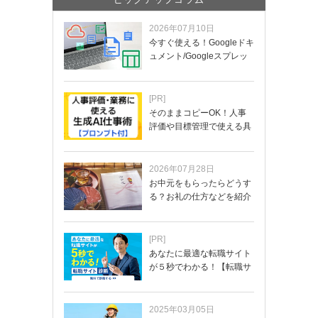
2026年07月10日
今すぐ使える！Googleドキ
ュメント/Googleスプレッ
ド…
[PR]
そのままコピーOK！人事
評価や目標管理で使える具
体的なプロンプ…
2026年07月28日
お中元をもらったらどうす
る？お礼の仕方などを紹介
[PR]
あなたに最適な転職サイト
が５秒でわかる！【転職サ
イトを無料診断…
2025年03月05日