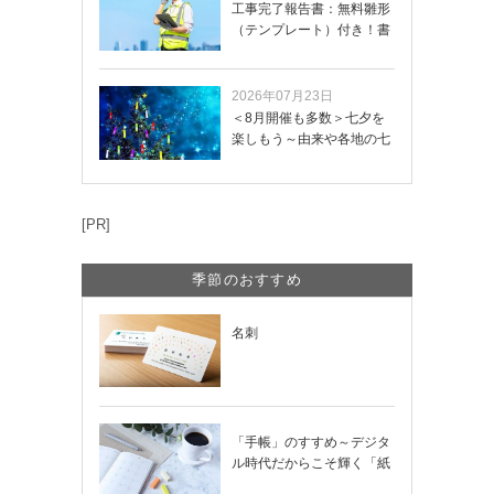
工事完了報告書：無料雛形
（テンプレート）付き！書
き方や記載項目…
2026年07月23日
＜8月開催も多数＞七夕を
楽しもう～由来や各地の七
夕まつり・おう…
[PR]
季節のおすすめ
名刺
「手帳」のすすめ～デジタ
ル時代だからこそ輝く「紙
の手帳」の使い…