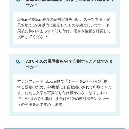
すか？
縦4cm✕横3cm程度の証明写真を用い、スーツ着用・背
景無地で3か月以内に撮影したものが望ましいです。印
刷後に枠内へまっすぐ貼り付け、傾きや位置を確認して
提出してください。
Q.
A3サイズの履歴書をA4で印刷することはできま
すか？
本テンプレートはExcel側で「シートを1ページに印刷」
する設定のため、A4用紙にも自動縮小されて印刷できま
す。ただし文字や写真貼り付け欄が小さくなりますの
で、A3用紙での印刷、またはA4版の履歴書テンプレー
トの利用をおすすめします。