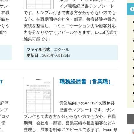
サン
イズ職務経歴書テンプレート
。在職
です。サンプル付きで書き方が分からない方でも
実績を
安心。在職期間や会社名・部署、接客経験や販売
かりや
実績を整理し、コミュニケーション力や顧客対応
能で
力を分かりやすくアピールできます。Excel形式で
編集可能です。
ファイル形式
：エクセル
更新日
：2026年03月26日
T
職務経歴書（営業職）
務経歴
営業職向けのA4サイズ職務経
ンプ
歴書テンプレートです。サン
プロジ
プル付きで書き方が分からない方でも安心。在職
く伝
期間、会社名・部署、営業実績や担当顧客などを
す。
整理し、成果を明確にアピールできます。Excel形