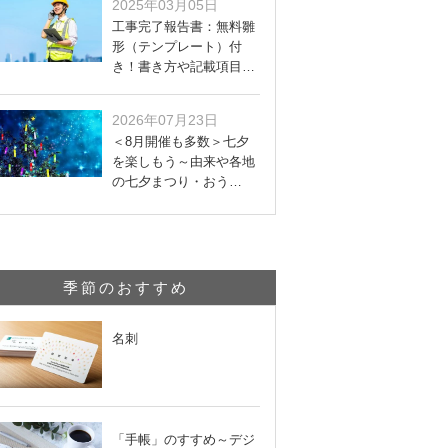
2025年03月05日
工事完了報告書：無料雛
形（テンプレート）付
き！書き方や記載項目…
2026年07月23日
＜8月開催も多数＞七夕
を楽しもう～由来や各地
の七夕まつり・おう…
季節のおすすめ
名刺
「手帳」のすすめ～デジ