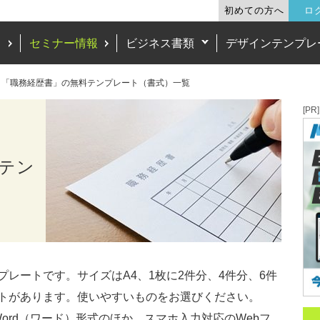
初めての方へ
ロ
ド
セミナー情報
ビジネス書類
デザインテンプレ
「職務経歴書」の無料テンプレート（書式）一覧
[PR]
テン
レートです。サイズはA4、1枚に2件分、4件分、6件
トがあります。使いやすいものをお選びください。
Word（ワード）形式のほか、スマホ入力対応のWebフ