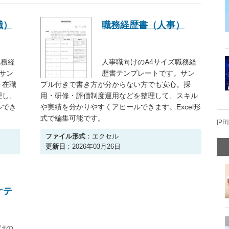
職）
職務経歴書（人事）
職務経
人事職向けのA4サイズ職務経
サン
歴書テンプレートです。サン
。在職
プル付きで書き方が分からない方でも安心。採
理し、
用・研修・評価制度運用などを整理して、スキル
ルでき
や実績を分かりやすくアピールできます。Excel形
式で編集可能です。
[PR]
ファイル形式
：エクセル
更新日
：2026年03月26日
ケテ
けの