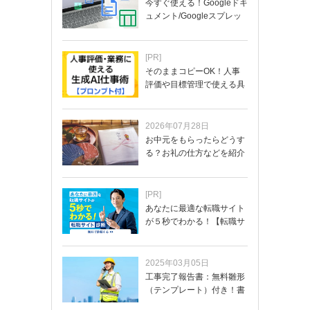
今すぐ使える！Googleドキ
ュメント/Googleスプレッ
ド…
[PR]
そのままコピーOK！人事
評価や目標管理で使える具
体的なプロンプ…
2026年07月28日
お中元をもらったらどうす
る？お礼の仕方などを紹介
[PR]
あなたに最適な転職サイト
が５秒でわかる！【転職サ
イトを無料診断…
2025年03月05日
工事完了報告書：無料雛形
（テンプレート）付き！書
き方や記載項目…