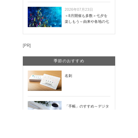
2026年07月23日
＜8月開催も多数＞七夕を
楽しもう～由来や各地の七
夕まつり・おう…
[PR]
季節のおすすめ
名刺
「手帳」のすすめ～デジタ
ル時代だからこそ輝く「紙
の手帳」の使い…
のし紙