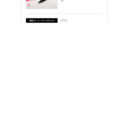
[PR]
ちょっと変えたい…そんな
時はカスタマイズもできま
す！
メーカー用紙テンプレート
エプソン販売
ヒサゴ
オキナ
プラス
オーム電機
元林
カナレ電気
Webアプリで簡単デザイン！
オキナ
カナレ電気
ヒサゴ
元林
プラス