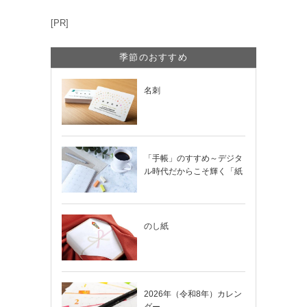
[PR]
季節のおすすめ
名刺
「手帳」のすすめ～デジタ
ル時代だからこそ輝く「紙
の手帳」の使い…
のし紙
2026年（令和8年）カレン
ダー