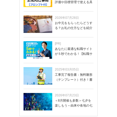
評価や目標管理で使える具
体的なプロンプ…
2026年07月28日
お中元をもらったらどうす
る？お礼の仕方などを紹介
[PR]
あなたに最適な転職サイト
が５秒でわかる！【転職サ
イトを無料診断…
2025年03月05日
工事完了報告書：無料雛形
（テンプレート）付き！書
き方や記載項目…
2026年07月23日
＜8月開催も多数＞七夕を
楽しもう～由来や各地の七
夕まつり・おう…