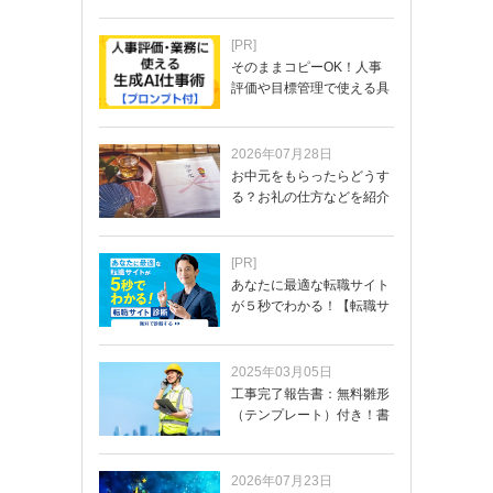
[PR]
そのままコピーOK！人事
評価や目標管理で使える具
体的なプロンプ…
2026年07月28日
お中元をもらったらどうす
る？お礼の仕方などを紹介
[PR]
あなたに最適な転職サイト
が５秒でわかる！【転職サ
イトを無料診断…
2025年03月05日
工事完了報告書：無料雛形
（テンプレート）付き！書
き方や記載項目…
2026年07月23日