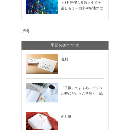
＜8月開催も多数＞七夕を
楽しもう～由来や各地の七
夕まつり・おう…
[PR]
季節のおすすめ
名刺
「手帳」のすすめ～デジタ
ル時代だからこそ輝く「紙
の手帳」の使い…
のし紙