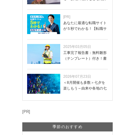
[PR]
あなたに最適な転職サイト
が５秒でわかる！【転職サ
イトを無料診断…
2025年03月05日
工事完了報告書：無料雛形
（テンプレート）付き！書
き方や記載項目…
2026年07月23日
＜8月開催も多数＞七夕を
楽しもう～由来や各地の七
夕まつり・おう…
[PR]
季節のおすすめ