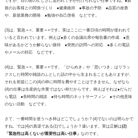
ですが、目の前の忙しさに追われて手が付けられない仕事ですね。●新
規のお客様との関係づくり ●健康維持 ●事故の予防 ●品質の改善
や、新規業務の開発 ●勉強や自己啓発 などです。
(3)は、緊急＝○、重要＝×です。実はここに一番日頃の時間が使われて
いると言われています。例えば●多くの会議出席や報告書の作成 ●意
味があるかどうか解らない接待 ●突然の訪問への対応 ●多くの電話
やメールの対応 などです。
(4)は、緊急＝×、重要＝×です。「ひらめき」や「思いつき」はリラッ
クスした時間や雑談のふとした話の中から生まれることもありますが、
それを前提にこの(4)の枠に時間を費やすことはできません。なぜなら
(4)の仕事は生産的な作業ではない枠だからです。例えばそれは●だらだ
ら電話 ●長時間の雑談 ●待ち時間のネットサーフィン ●その他意味
のない活動 などです。
さて、一番時間を使うべき枠はどこでしょうか？(4)でないのは明らかで
すね。では(4)の真逆である(1)でしょうか？違います。実は正解は
(2)
「緊急性は高くないが重要性は高い仕事」
なのです。