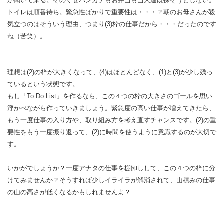
か聞いて来る。そのくせハンカチもお弁当も当人達は探そうとしない。
トイレは順番待ち。緊急性ばかりで重要性は・・・？朝のお母さんが殺
気立つのはそういう理由、つまり(3)枠の仕事だから・・・だったのです
ね（苦笑）。
理想は(2)の枠が大きくなって、(4)はほとんどなく、(1)と(3)が少し残っ
ているという状態です。
もし「To Do List」を作るなら、この４つの枠の大きさのゴールを思い
浮かべながら作っていきましょう。緊急度の高い仕事が増えてきたら、
もう一度仕事の入り方や、取り組み方を考え直すチャンスです。(2)の重
要性をもう一度振り返って、(2)に時間を使うように意識するのが大切で
す。
いかがでしょうか？一度アナタの仕事を棚卸しして、この４つの枠に分
けてみませんか？そうすれば少しイライラが解消されて、山積みの仕事
の山の高さが低くなるかもしれませんよ？