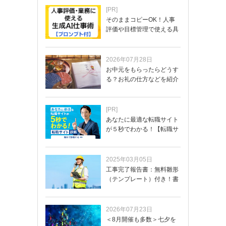
[PR]
そのままコピーOK！人事
評価や目標管理で使える具
体的なプロンプ…
2026年07月28日
お中元をもらったらどうす
る？お礼の仕方などを紹介
[PR]
あなたに最適な転職サイト
が５秒でわかる！【転職サ
イトを無料診断…
2025年03月05日
工事完了報告書：無料雛形
（テンプレート）付き！書
き方や記載項目…
2026年07月23日
＜8月開催も多数＞七夕を