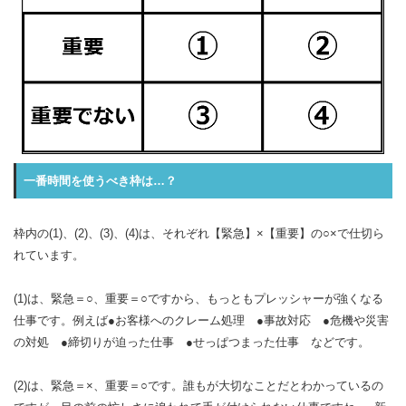
一番時間を使うべき枠は…？
枠内の(1)、(2)、(3)、(4)は、それぞれ【緊急】×【重要】の○×で仕切ら
れています。
(1)は、緊急＝○、重要＝○ですから、もっともプレッシャーが強くなる
仕事です。例えば●お客様へのクレーム処理 ●事故対応 ●危機や災害
の対処 ●締切りが迫った仕事 ●せっぱつまった仕事 などです。
(2)は、緊急＝×、重要＝○です。誰もが大切なことだとわかっているの