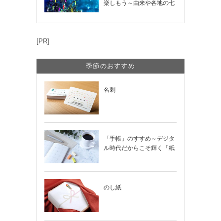
楽しもう～由来や各地の七
夕まつり・おう…
[PR]
季節のおすすめ
名刺
「手帳」のすすめ～デジタ
ル時代だからこそ輝く「紙
の手帳」の使い…
のし紙