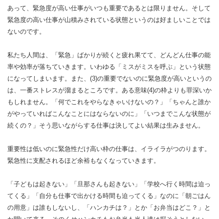
あって、緊急度が高い仕事がいつも重要であるとは限りません。そして
緊急度の高い仕事が山積みされている状態というのは好ましいことでは
ないのです。
私たち人間は、「緊急」ばかりが続くと疲れ果てて、どんどん仕事の能
率や効率が落ちていきます。いわゆる「ミスがミスを呼ぶ」という状態
になってしまいます。また、(3)の重要でないのに緊急度が高いというの
は、一番ストレスが溜まるところです。ある意味(4)の枠よりも罪深いか
もしれません。「何でこれをやらなきゃいけないの？」「ちゃんと誰か
がやっていればこんなことにはならないのに」「いつまでこんな状態が
続くの？」そう思いながらする仕事は決してよい結果は生みません。
重要性は低いのに緊急性だけ高い枠の仕事は、イライラがつのります。
緊急性に支配されるほど余裕もなくなっていきます。
「子どもは起きない」「旦那さんも起きない」「学校へ行く時間は迫っ
てくる」「自分も仕事で出かける時間も迫ってくる」なのに「朝ごはん
の用意」は誰もしないし、「ハンカチは？」とか「お弁当はどこ？」と