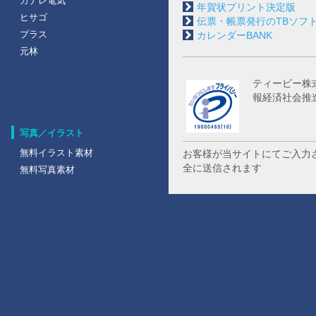
カナレ電気
年賀状プリント決定版
ヒサゴ
伝票・帳票発行のTBソフ
プラス
カレンダーBANK
元林
ティービー株
報経済社会推
写真／イラスト
無料イラスト素材
お客様が当サイトにてご入力
全に送信されます
無料写真素材