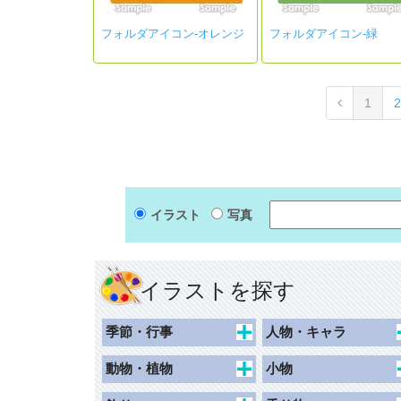
フォルダアイコン-オレンジ
フォルダアイコン-緑
1
2
イラスト
写真
イラストを探す
季節・行事
人物・キャラ
春
キャラクター
動物・植物
小物
夏
動物キャラクター
花束
食べ物・飲み物