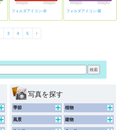
フォルダアイコン-赤
フォルダアイコン-紫
3
4
5
写真を探す
季節
植物
春
桜
風景
建物
夏
チューリップ
景観
史跡