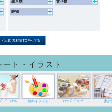
生き物
食べ物
秋
カーネーション
水辺
建物外観
人物
食べ物
静物
冬
花1
眺望
動物
オブジェ
母の日
花2
道
昆虫
照明
父の日
木 草 森
インテリア
バレンタイン
ト・写真 素材集TOPへ戻る
ひなまつり
レート・イラスト
ｰﾊﾟｰｱｲﾃﾑ
無料イラスト
ｽｸﾗｯﾌﾟﾌﾞｯｷﾝｸﾞ
家計