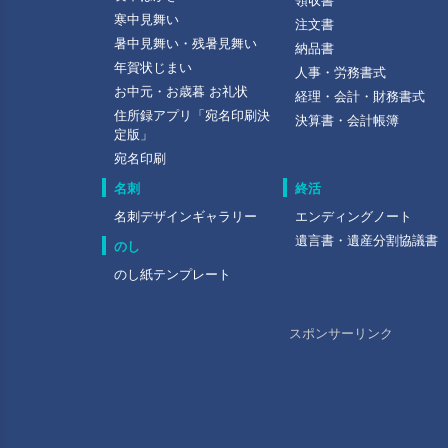
領収書
寒中見舞い
注文書
暑中見舞い・残暑見舞い
納品書
年賀状じまい
人事・労務書式
お中元・お歳暮 お礼状
経理・会計・財務書式
住所録アプリ「宛名印刷決
決算書・会計帳簿
定版」
宛名印刷
名刺
終活
名刺デザインギャラリー
エンディングノート
遺言書・遺産分割協議書
のし
のし紙テンプレート
スポンサーリンク