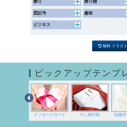
飾り
乗り物
秋
女性
花
持ち物・日用品
枠（ハガキ）
交通
図記号
趣味
冬
草木
その他
枠（名刺）
子ども乗り物
一般施設
ホビー
ビジネス
記念日
動物・昆虫
枠（写真シール）
交通施設
スポーツ
人物
学校行事
風景
枠（リフィル）
商業施設
アイテム
国旗
無料 イラス
ネームシール
観光・文化・スポーツ
マーク
レジャー
施設
ライン
荷札
安全
マーク
ピックアップテンプ
荷札（千社札シールサ
禁止
イズ）
バック（背景）
注意
指示
名刺デザイン
メッセージカード
のし紙印刷
結婚式ﾍﾟ