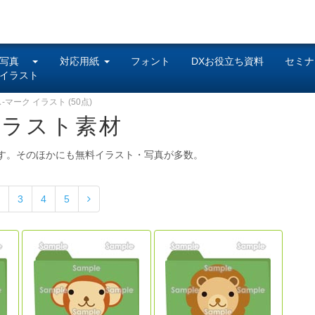
写真
対応用紙
フォント
DXお役立ち資料
セミナ
イラスト
-マーク イラスト (50点)
イラスト素材
す。そのほかにも無料イラスト・写真が多数。
3
4
5