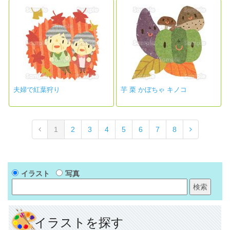
夫婦で紅葉狩り
芋 栗 かぼちゃ キノコ
1
2
3
4
5
6
7
8
イラスト
写真
イラストを探す