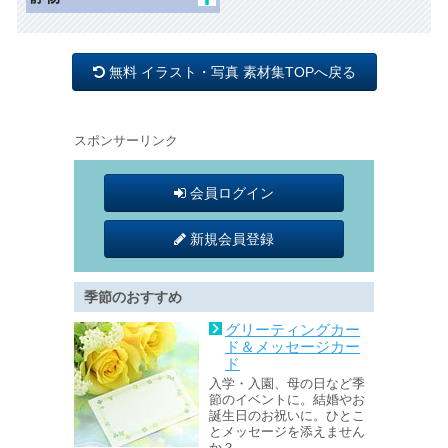
冬
花1
眺望
動物
オブジェ
母の日
花2
道
昆虫
照明
父の日
木 草 森
無料 イラスト・写真 素材集TOPへ戻る
インテリア
バレンタイン
ひなまつり
スポンサーリンク
会員ログイン
新規会員登録
季節のおすすめ
グリーティングカー
ド＆メッセージカー
ド
入学・入園、母の日など季
節のイベントに。結婚やお
誕生日のお祝いに。ひとこ
とメッセージを添えません
か？