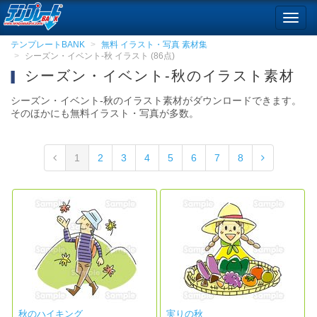
Toggl
navig
テンプレートBANK
無料 イラスト・写真 素材集
シーズン・イベント-秋 イラスト (86点)
シーズン・イベント-秋のイラスト素材
シーズン・イベント-秋のイラスト素材がダウンロードできます。
そのほかにも無料イラスト・写真が多数。
1
2
3
4
5
6
7
8
秋のハイキング
実りの秋