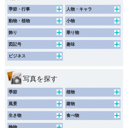
季節・行事
人物・キャラ
春
キャラクター
動物・植物
小物
夏
動物キャラクター
花束
食べ物・飲み物
飾り
乗り物
秋
女性
花
持ち物・日用品
枠（ハガキ）
交通
図記号
趣味
冬
草木
その他
枠（名刺）
子ども乗り物
一般施設
ホビー
ビジネス
記念日
動物・昆虫
枠（写真シール）
交通施設
スポーツ
人物
学校行事
風景
枠（リフィル）
商業施設
アイテム
国旗
写真を探す
ネームシール
観光・文化・スポーツ施設
マーク
レジャー
ライン
安全
季節
植物
荷札
マーク
禁止
春
桜
荷札（千社札シールサイ
風景
建物
ズ）
バック（背景）
注意
夏
チューリップ
景観
史跡
生き物
食べ物
指示
秋
カーネーション
水辺
建物外観
人物
食べ物
静物