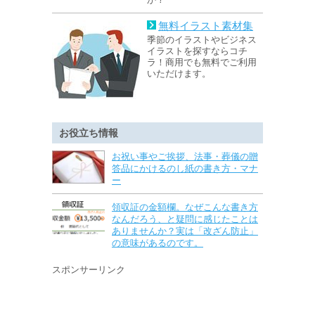
無料イラスト素材集
季節のイラストやビジネス
イラストを探すならコチ
ラ！商用でも無料でご利用
いただけます。
お役立ち情報
お祝い事やご挨拶、法事・葬儀の贈
答品にかけるのし紙の書き方・マナ
ー
領収証の金額欄。なぜこんな書き方
なんだろう、と疑問に感じたことは
ありませんか？実は「改ざん防止」
の意味があるのです。
スポンサーリンク