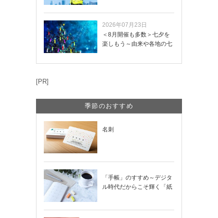
き方や記載項目…
2026年07月23日
＜8月開催も多数＞七夕を
楽しもう～由来や各地の七
夕まつり・おう…
[PR]
季節のおすすめ
名刺
「手帳」のすすめ～デジタ
ル時代だからこそ輝く「紙
の手帳」の使い…