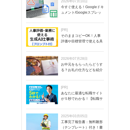
2026年07月10日
今すぐ使える！Googleドキ
ュメント/Googleスプレッ
ド…
[PR]
そのままコピーOK！人事
評価や目標管理で使える具
体的なプロンプ…
2026年07月28日
お中元をもらったらどうす
る？お礼の仕方などを紹介
[PR]
あなたに最適な転職サイト
が５秒でわかる！【転職サ
イトを無料診断…
2025年03月05日
工事完了報告書：無料雛形
（テンプレート）付き！書